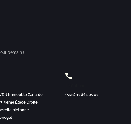
pour demain !
Téléphone
VDN Immeuble Zanardo
(+221) 33 864 05 03
77 3ième Étage Droite
serelle piétonne
Sénégal