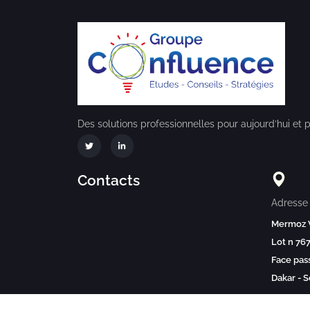
Des solutions professionnelles pour aujourd’hui et 
Contacts
Adresse
Mermoz 
Lot n 76
Face pas
Dakar - 